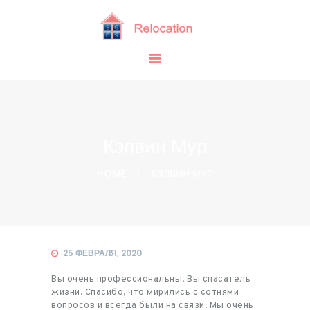
ДОМОЙ
УСЛУГИ
О НАС
ЗАКАЗАТЬ
КОНТАКТЫ
БЛОГ
Кэлвин Мур
РУССКИЙ
(
РУССКИЙ
)
HOME
КЭЛВИН МУР
25 ФЕВРАЛЯ, 2020
Вы очень профессиональны. Вы спасатель
жизни. Спасибо, что мирились с сотнями
вопросов и всегда были на связи. Мы очень