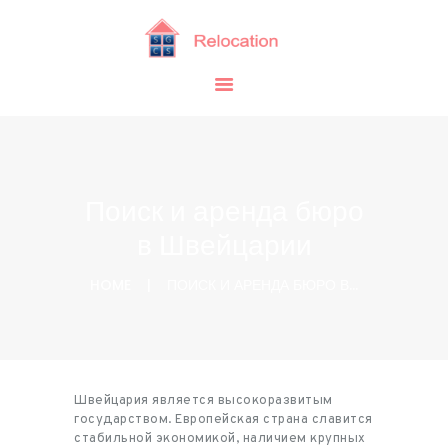
ДОМОЙ
УСЛУГИ
О НАС
ЗАКАЗАТЬ
КОНТАКТЫ
БЛОГ
Поиск и аренда бюро
РУССКИЙ
(
РУССКИЙ
)
в Швейцарии
HOME
ПОИСК И АРЕНДА БЮРО В...
Швейцария является высокоразвитым
государством. Европейская страна славится
стабильной экономикой, наличием крупных