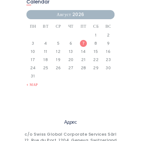
Calendar
Август 2026
ПН
ВТ
СР
ЧТ
ПТ
СБ
ВС
1
2
3
4
5
6
7
8
9
10
11
12
13
14
15
16
17
18
19
20
21
22
23
24
25
26
27
28
29
30
31
« МАР
Адрес
c/o Swiss Global Corporate Services Sàrl
12, Rue du Port, 1204, Geneva, Switzerland